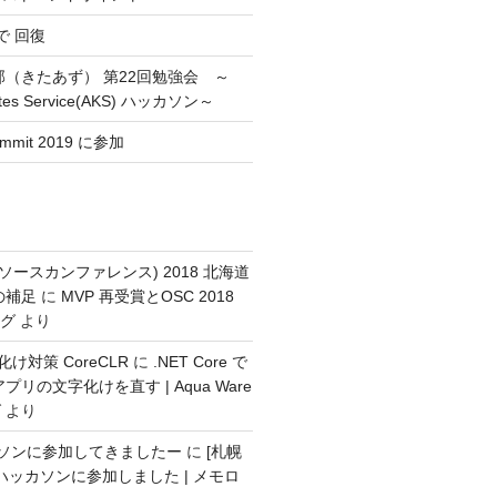
 で 回復
部（きたあず） 第22回勉強会 ～
etes Service(AKS) ハッカソン～
ummit 2019 に参加
ンソースカンファレンス) 2018 北海道
の補足
に
MVP 再受賞とOSC 2018
ログ
より
化け対策 CoreCLR
に
.NET Core で
リの文字化けを直す | Aqua Ware
グ
より
ッカソンに参加してきましたー
に
[札幌
s ハッカソンに参加しました | メモロ