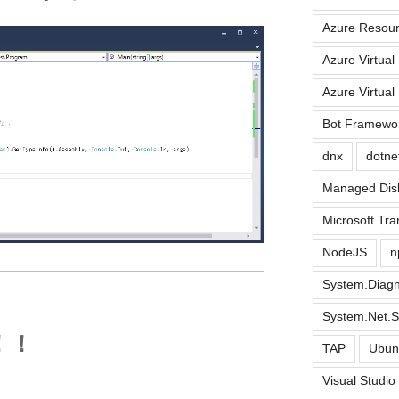
Azure Resou
Azure Virtual
Azure Virtual
Bot Framewo
dnx
dotne
Managed Dis
Microsoft Tra
NodeJS
n
System.Diagn
System.Net.S
！！
TAP
Ubun
Visual Studi