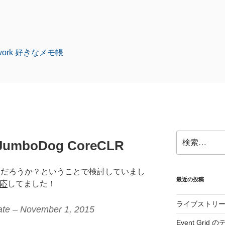
amework 好きなメモ帳
検
ckJumboDog CoreCLR
索:
うだろうか？ということで検討していまし
最近の投稿
応
してました！
ライブストリ
ate – November 1, 2015
Event Gri