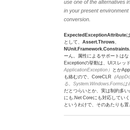
use one of the alternatives i
in your present environment 
conversion.
ExpectedExceptionAttribute
として、
Assert.Throws
、
NUnit.Framework.Constraints
ーん。属性によるサポートはな
Exceptionの挙動は、UIスレッ
ApplicationException）
とかApp
も絡むので、CoreCLR
（
App
る。System.Windows.F
だとつらいとか、実は制約多いか
にも.Net Coreにも対応し
というわけで、そのあたりも置