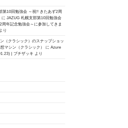
支部第10回勉強会 ～祝!! きたあず2周
～
に
JAZUG 札幌支部第10回勉強会
あず2周年記念勉強会～に参加してきま
より
想マシン（クラシック）のスナップショッ
仮想マシン（クラシック）
に
Azure
.01.23) | ブチザッキ
より