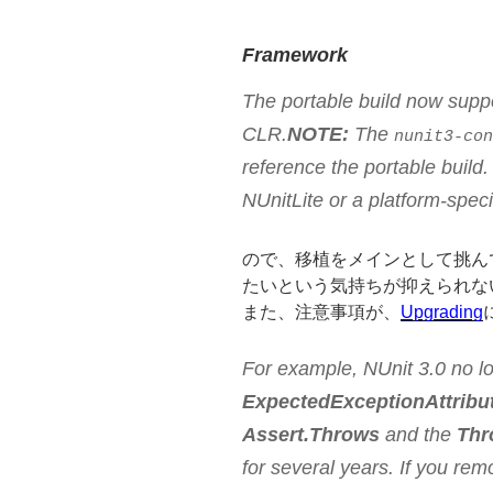
Framework
The portable build now sup
CLR.
NOTE:
The
nunit3-con
reference the portable build
NUnitLite or a platform-speci
ので、移植をメインとして挑ん
たいという気持ちが抑えられな
また、注意事項が、
Upgrading
For example, NUnit 3.0 no l
ExpectedExceptionAttribu
Assert.Throws
and the
Thr
for several years. If you rem