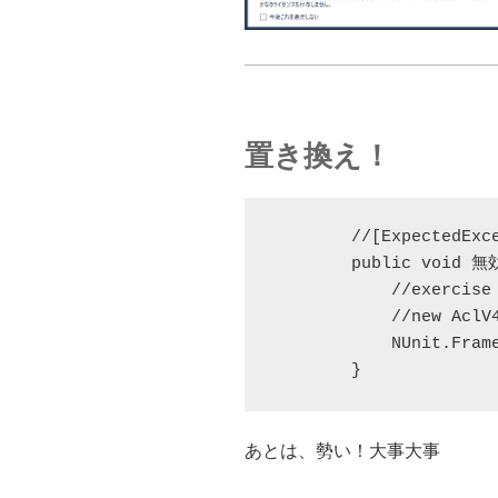
置き換え！
        //[ExpectedExce
        public voi
            //exercise

            //new AclV4
            NUnit.Fram
        }
あとは、勢い！大事大事