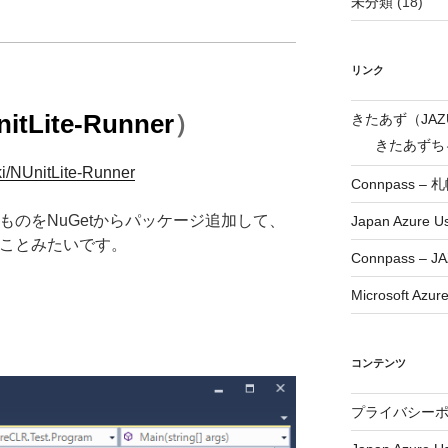
未分類
(18)
リンク
itLite-Runner
）
きたあず（JA
きたあずちゃ
iki/NUnitLite-Runner
Connpass –
いうものをNuGetからパッケージ追加して、
Japan Azure U
うことみたいです。
Connpass – JA
Microsoft Azur
コンテンツ
プライバシー