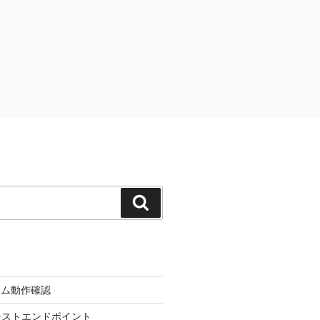
検
索
ーム動作確認
d のテストエンドポイント