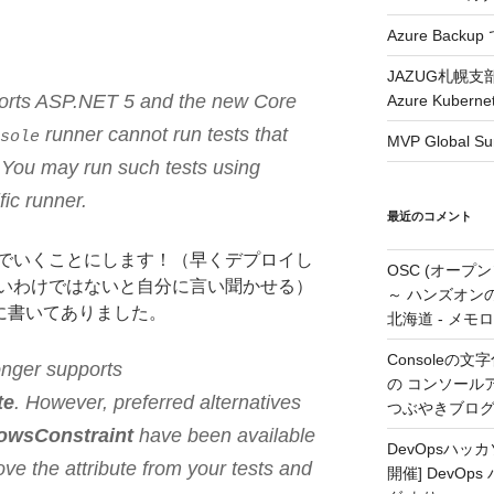
Azure Backup
JAZUG札幌支
ports ASP.NET 5 and the new Core
Azure Kubern
runner cannot run tests that
sole
MVP Global S
. You may run such tests using
fic runner.
最近のコメント
でいくことにします！（早くデプロイし
OSC (オープ
いわけではないと自分に言い聞かせる）
～ ハンズオン
に書いてありました。
北海道 - メモ
Consoleの文字
onger supports
の コンソールアプ
te
. However, preferred alternatives
つぶやきブロ
owsConstraint
have been available
DevOpsハ
ove the attribute from your tests and
開催] DevOp