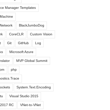
rce Manager Templates
 Machine
 Network
BlackJumboDog
rk
CoreCLR
Custom Vision
t
Git
GitHub
Log
ks
Microsoft Azure
nslator
MVP Global Summit
pm
php
ostics.Trace
ockets
System.Text.Encoding
tu
Visual Studio 2015
o 2017 RC
VNet-to-VNet