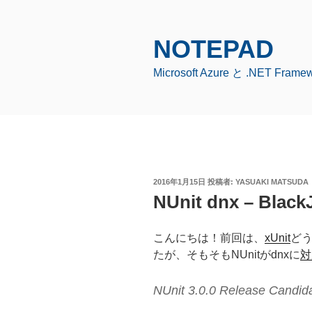
コ
ン
テ
NOTEPAD
ン
Microsoft Azure と .NET Fr
ツ
へ
ス
キ
ッ
プ
投
2016年1月15日
投稿者:
YASUAKI MATSUDA
稿
NUnit dnx – Bla
日:
こんにちは！前回は、
xUnit
ど
たが、そもそもNUnitがdnxに
対
NUnit 3.0.0 Release Candid