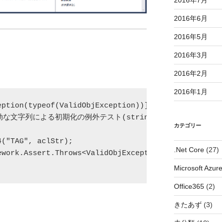
2016年7月
2016年6月
2016年5月
2016年3月
2016年2月
2016年1月
ption(typeof(ValidObjException))]

d 無効な文字列による初期化の例外テスト(string aclStr) {

カテゴリー
("TAG", aclStr);

.Net Core
(27)
ework.Assert.Throws<ValidObjException>(() => new Ac
Microsoft Azur
Office365
(2)
きたあず
(3)