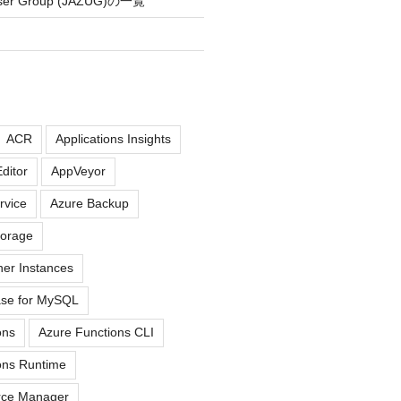
User Group (JAZUG)の一覧
ACR
Applications Insights
ditor
AppVeyor
rvice
Azure Backup
torage
ner Instances
ase for MySQL
ons
Azure Functions CLI
ons Runtime
rce Manager