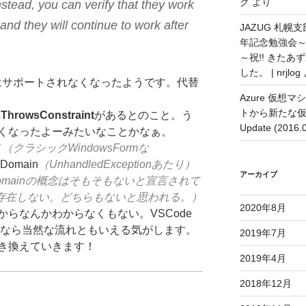
グ
より
nstead, you can verify that they work
and they will continue to work after
JAZUG 札幌
年記念勉強会
～祝!! きた
した。 | nrjlog
はサポートされなくなったようです。代替
Azure 仮
トから新たな
.ThrowsConstraint
があるとのこと。う
Update (2016
くなったよーみたいなことかなぁ。
ド
（クラシックWindowsFormな
Domain
（UnhandledExceptionあたり）
アーカイブ
Domainの概念はそもそもないと宣言されて
ormsは存在しない。どちらもないと思われる。）
2020年8月
らなんかわからなくもない。VSCode
ていくなら当然な流れともいえる気がします。
2019年7月
き換えていきます！
2019年4月
2018年12月