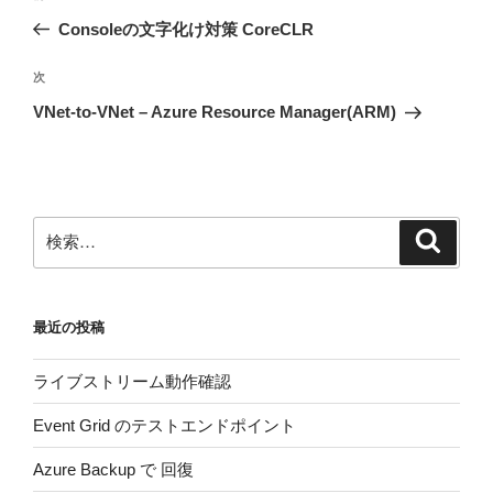
稿
の
Consoleの文字化け対策 CoreCLR
ナ
投
ビ
稿
次
次
ゲ
の
VNet-to-VNet – Azure Resource Manager(ARM)
投
ー
稿
シ
ョ
ン
検
検
索
索:
最近の投稿
ライブストリーム動作確認
Event Grid のテストエンドポイント
Azure Backup で 回復