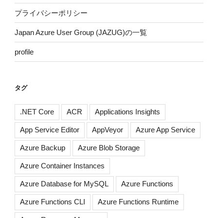
プライバシーポリシー
Japan Azure User Group (JAZUG)の一覧
profile
タグ
.NET Core
ACR
Applications Insights
App Service Editor
AppVeyor
Azure App Service
Azure Backup
Azure Blob Storage
Azure Container Instances
Azure Database for MySQL
Azure Functions
Azure Functions CLI
Azure Functions Runtime