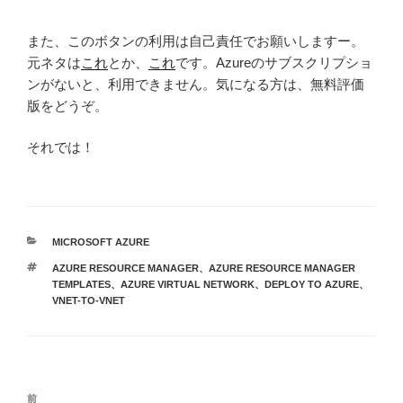
また、このボタンの利用は自己責任でお願いしますー。
元ネタは
これ
とか、
これ
です。Azureのサブスクリプショ
ンがないと、利用できません。気になる方は、無料評価
版をどうぞ。
それでは！
カ
MICROSOFT AZURE
テ
タ
AZURE RESOURCE MANAGER
、
AZURE RESOURCE MANAGER
ゴ
グ
TEMPLATES
、
AZURE VIRTUAL NETWORK
、
DEPLOY TO AZURE
、
リ
VNET-TO-VNET
ー
投
前
前