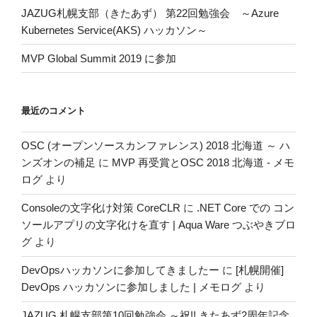
JAZUG札幌支部（きたあず） 第22回勉強会 ～Azure
Kubernetes Service(AKS) ハッカソン～
MVP Global Summit 2019 に参加
最近のコメント
OSC (オープンソースカンファレンス) 2018 北海道 ～ ハ
ンズオンの補足
に
MVP 再受賞とOSC 2018 北海道 - メモ
ログ
より
Consoleの文字化け対策 CoreCLR
に
.NET Core での コン
ソールアプリの文字化けを直す | Aqua Ware つぶやきブロ
グ
より
DevOpsハッカソンに参加してきましたー
に
[札幌開催]
DevOps ハッカソンに参加しました | メモログ
より
JAZUG 札幌支部第10回勉強会 ～祝!! きたあず2周年記念