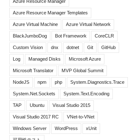
Azure Resource Manager
Azure Resource Manager Templates
Azure Virtual Machine
Azure Virtual Network
BlackJumboDog
Bot Framework
CoreCLR
Custom Vision
dnx
dotnet
Git
GitHub
Log
Managed Disks
Microsoft Azure
Microsoft Translator
MVP Global Summit
NodeJS
npm
php
System.Diagnostics.Trace
System.Net.Sockets
System.Text.Encoding
TAP
Ubuntu
Visual Studio 2015
Visual Studio 2017 RC
VNet-to-VNet
Windows Server
WordPress
xUnit
可用性テスト