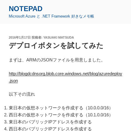
コ
NOTEPAD
ン
Microsoft Azure と .NET Framework 好きなメモ帳
テ
ン
ツ
投
2016年1月17日
投稿者:
YASUAKI MATSUDA
へ
稿
デプロイボタンを試してみた
ス
日:
キ
ッ
まずは、ARMのJSONファイルを用意しました。
プ
http://blogdcdnsorg.blob.core.windows.net/blog/azuredeploy
.json
以下その流れ
東日本の仮想ネットワークを作成する（10.0.0.0/16）
西日本の仮想ネットワークを作成する（10.1.0.0/16）
東日本のパブリックIPアドレスを作成する
西日本のパブリックIPアドレスを作成する