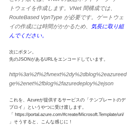
トウェイを作成します。VNet 間構成では、
RouteBased VpnType が必要です。ゲートウェ
イの作成には時間がかかるため、
気長に取り組
んでください。
次にボタン。
先のJSONがあるURLをエンコードしています。
http%3a%2f%2fvnext%2dy%2dblog%2eazureed
ge%2enet%2fblog%2fazuredeploy%2ejson
これを、Azureが提供するサービスの「テンプレートのデ
プロイ」というやつに受け渡します。
「 https://portal.azure.com/#create/Microsoft.Template/uri/
」そうすると、こんな感じに！