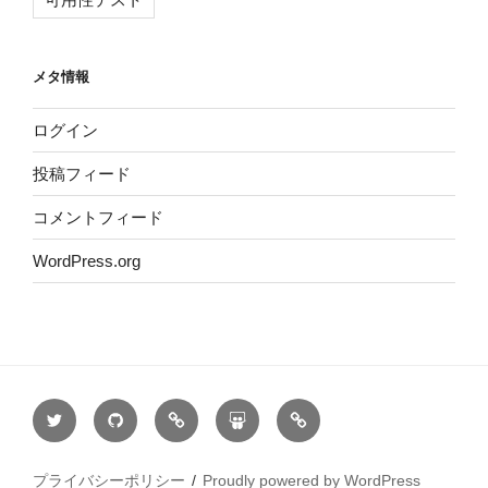
メタ情報
ログイン
投稿フィード
コメントフィード
WordPress.org
twitter:@DarkCrash3
GitHub@darkcrash
Qiita:DarkCrash3
slideshare
Microsoft
Most
Valuable
プライバシーポリシー
Proudly powered by WordPress