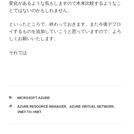
変化があるような気もしますので本来比較するようなこ
とではないのかもしれません。
といったところで、終わっておきます。また今後デプロ
イするものを追加していこうと思っていますので、よろ
しくお願いいたします。
それでは
カ
MICROSOFT AZURE
テ
タ
AZURE RESOURCE MANAGER
、
AZURE VIRTUAL NETWORK
、
ゴ
グ
VNET-TO-VNET
リ
ー