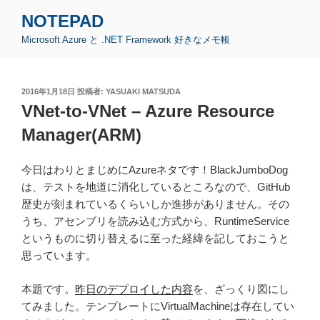
コ
NOTEPAD
ン
Microsoft Azure と .NET Framework 好きなメモ帳
テ
ン
ツ
投
2016年1月18日
投稿者:
YASUAKI MATSUDA
へ
稿
VNet-to-VNet – Azure Resource
ス
日:
キ
Manager(ARM)
ッ
プ
今日はわりとまじめにAzureネタです！BlackJumboDog
は、テストを地道に消化しているところなので、GitHub
歴史が刻まれているくらいしか進捗がありません。その
うち、アセンブリを読み込む方式から、RuntimeService
というものに切り替えるに至った経緯を記しておこうと
思っています。
本題です。
昨日のデプロイした内容
を、ざっくり図にし
てみました。テンプレートにVirtualMachineは存在してい