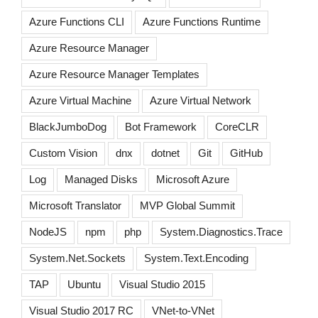
Azure Functions CLI
Azure Functions Runtime
Azure Resource Manager
Azure Resource Manager Templates
Azure Virtual Machine
Azure Virtual Network
BlackJumboDog
Bot Framework
CoreCLR
Custom Vision
dnx
dotnet
Git
GitHub
Log
Managed Disks
Microsoft Azure
Microsoft Translator
MVP Global Summit
NodeJS
npm
php
System.Diagnostics.Trace
System.Net.Sockets
System.Text.Encoding
TAP
Ubuntu
Visual Studio 2015
Visual Studio 2017 RC
VNet-to-VNet