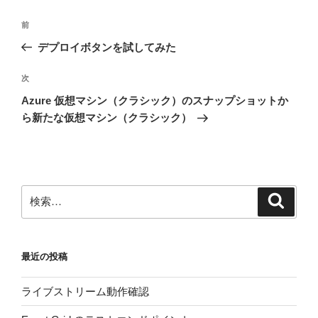
投
前
前
稿
の
デプロイボタンを試してみた
ナ
投
ビ
稿
次
次
ゲ
の
Azure 仮想マシン（クラシック）のスナップショットか
投
ー
ら新たな仮想マシン（クラシック）
稿
シ
ョ
ン
検
検
索
索:
最近の投稿
ライブストリーム動作確認