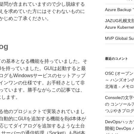
疑問が含まれていますので少し脱線する
Azure Backup
えを求めていた方にはそぐわないものに
かじめご了承ください。
JAZUG札幌支
Azure Kubern
MVP Global S
og
最近のコメント
べての基本となる機能を持っていました。そ
UIを持っていました。GUIは起動すると最
OSC (オープ
グもWindowsサービスのセットアップ
～ ハンズオン
インワンの仕様です。お手軽さとして非
北海道 - メモ
っています。勝手ながらこの記事では、
にします。
Consoleの文字
の コンソールアプ
つぶやきブロ
る他のプロジェクトで実装されていまし
動的にGUIを追加する機能をBjd本体が
DevOpsハ
応じてダイアログを追加するような土台
開催] DevOp
サーバーの通信処理（Socket）もBjd本