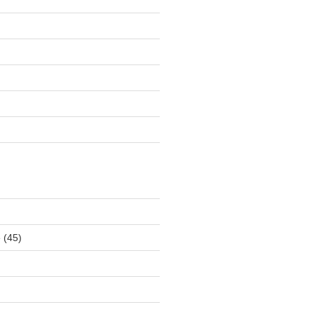
e
(45)