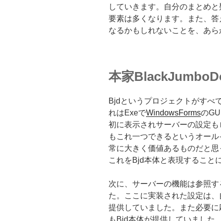
していきます。自分のまとめと
要素は多くなります。また、答
なるかもしれないことを、あら
本家BlackJumboD
Bjdというプロジェクトがす
れはExeで
WindowsForms
のG
初に表示されサーバーの設定もロ
もこれ一つできるというオール
常に大きく価値あるものだと思
これをBjd本体と表現すること
次に、サーバーの機能は参照す
た。ここに実装された設定は、自
提供していました。また必要に
もBjd本体が提供していました。