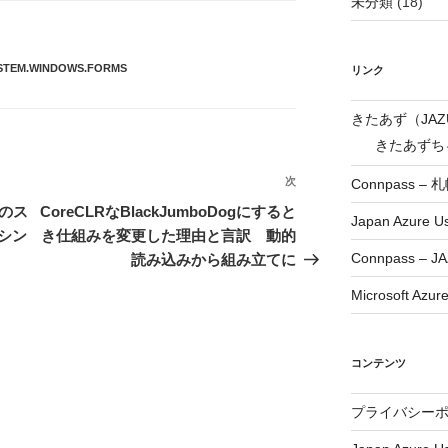
未分類
(18)
STEM.WINDOWS.FORMS
リンク
きたあず（JA
きたあずちゃ
次
次
Connpass –
の
）のス
CoreCLRなBlackJumboDogにすると
Japan Azure U
投
シン
き仕組みを変更した理由と言訳 動的
稿
Connpass – JA
読み込みから組み立てに
Microsoft Azur
コンテンツ
プライバシー