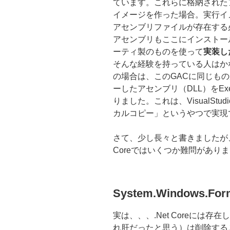
ています。これらに格納された
イメージを作った場合。実行イメ
アセンブリファイルが存在する
アセンブリもここにインストー
ーティ製のものを使って
実装し
そんな経験を持っている人はか
の場合は、このGACに同じも
ーしたアセンブリ（DLL）をE
りました。これは、VisualSt
カルコピー」というやつで実現
さて、少し長々と書きましたが、上
Coreではいくつか難問があり
System.Windows.
実は、、、.Net Coreには
れ肝だったと思う）は削除する