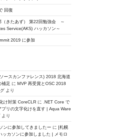
 で 回復
部（きたあず） 第22回勉強会 ～
etes Service(AKS) ハッカソン～
ummit 2019 に参加
ンソースカンファレンス) 2018 北海道
の補足
に
MVP 再受賞とOSC 2018
ログ
より
化け対策 CoreCLR
に
.NET Core で
リの文字化けを直す | Aqua Ware
グ
より
ッカソンに参加してきましたー
に
[札幌
s ハッカソンに参加しました | メモロ