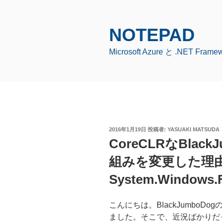
コ
ン
テ
NOTEPAD
ン
Microsoft Azure と .NET Fr
ツ
へ
ス
キ
ッ
プ
投
2016年1月19日
投稿者:
YASUAKI MATSUDA
稿
CoreCLRなBlac
日:
組みを変更した
System.Windows.
こんにちは。BlackJumbo
ました。そこで、近況ばかりだ