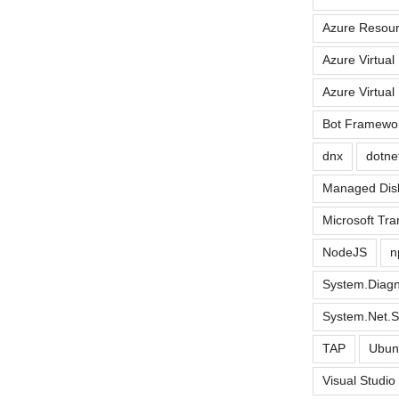
Azure Resou
Azure Virtual
Azure Virtual
Bot Framewo
dnx
dotne
Managed Dis
Microsoft Tra
NodeJS
n
System.Diagn
System.Net.S
TAP
Ubun
Visual Studi