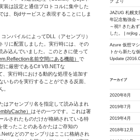
グ
より
実装は設定と通信プロトコルに集中した
JAZUG 札幌
では、Bjdサービスと表現することにしま
年記念勉強会
～祝!! きた
した。 | nrjlog
、コンパイルによってDLL（アセンブリ）
トリに配置しました。実行時には、その
Azure 仮
に読み込んでいました。このときに使って
トから新たな
Update (2016
m.Reflection名前空間にある機能）
で
厳密であるC# VB.NETな
に対して、実行時における動的な処理を追加す
アーカイブ
ないものを実行することができる反面、
ん。
2020年8月
たはアセンブリ名を指定して読み込まれ
2019年7月
emblyCache）
はその一つです。これは署
2019年4月
ールされたものだけが格納されている特
orkを使ったことのあるかたはご存知の
2018年12月
System.Netなどのアセンブリはここに格納され