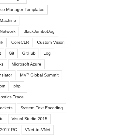
rce Manager Templates
 Machine
 Network
BlackJumboDog
rk
CoreCLR
Custom Vision
t
Git
GitHub
Log
ks
Microsoft Azure
nslator
MVP Global Summit
pm
php
ostics.Trace
ockets
System.Text.Encoding
tu
Visual Studio 2015
o 2017 RC
VNet-to-VNet