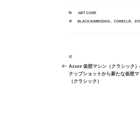
カ
.NET CORE
テ
タ
BLACKJUMBODOG
、
CORECLR
、
SY
ゴ
グ
リ
ー
投
前
前
稿
の
Azure 仮想マシン（クラシック
投
ナップショットから新たな仮想マ
ナ
稿
（クラシック）
ビ
ゲ
ー
シ
ョ