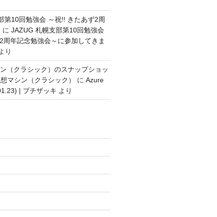
支部第10回勉強会 ～祝!! きたあず2周
～
に
JAZUG 札幌支部第10回勉強会
あず2周年記念勉強会～に参加してきま
より
想マシン（クラシック）のスナップショッ
仮想マシン（クラシック）
に
Azure
.01.23) | ブチザッキ
より