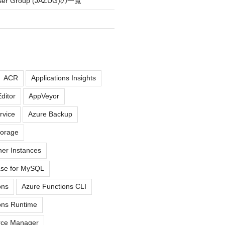
User Group (JAZUG)の一覧
ACR
Applications Insights
ditor
AppVeyor
rvice
Azure Backup
torage
ner Instances
ase for MySQL
ons
Azure Functions CLI
ons Runtime
rce Manager