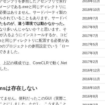
アセンブリを参照したアセンブリで実行
2018年11月
ージである.exeと同じディレクトリに
2018年10月
必要はありません。サードパーティ製の
ルされていることもあります。サードパ
2018年7月
たものが、違う環境では動かなかった。
2017年9月
なり多いんじゃないか？と思います。そ
のが入るようにインストールするか、コピ
2017年7月
xeと同じディレクトリに配置する必要があ
2017年5月
udioのプロジェクトの参照設定でいう「ロー
できました。
2017年3月
2017年2月
記の構成では、CoreCLRで動く.Net
ました。
2016年12月
2016年11月
Formsは存在しない
2016年10月
2016年8月
存在してません。便利だったこのGUI（実際こ
ことにしました。ただし、こうすること