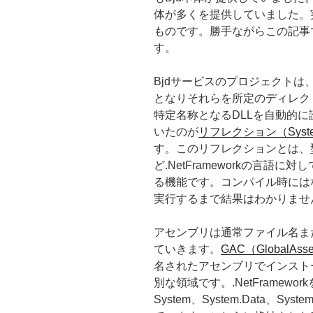
体が多くを提供していました。
ものです。勝手ながらこの記事
す。
Bjdサービスのプロジェクトは
となりそれらを所定のディレク
特定名称となるDLLを自動的
いたのが
リフレクション（Syste
す。このリフレクションとは、型に
ど.NetFrameworkの言語
る機能です。コンパイル時には
実行するまで結果はわかりませ
アセンブリは通常ファイル名ま
ていきます。
GAC（GlobalAss
名されたアセンブリでインスト
別な領域です。.NetFramew
System、System.Data、