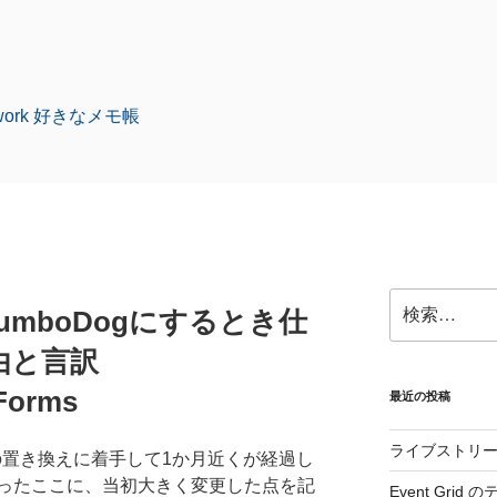
amework 好きなメモ帳
検
kJumboDogにするとき仕
索:
理由と言訳
Forms
最近の投稿
ライブストリ
Dogの置き換えに着手して1か月近くが経過し
ったここに、当初大きく変更した点を記
Event Gri