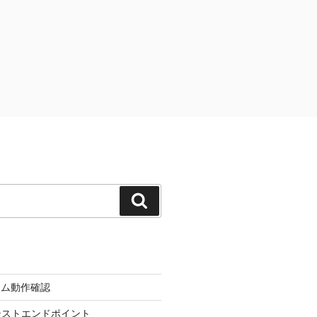
検
索
ーム動作確認
d のテストエンドポイント