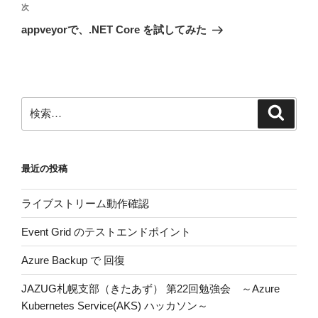
ビ
稿
次
次
ゲ
の
appveyorで、.NET Core を試してみた
投
ー
稿
シ
ョ
ン
検
検
索
索:
最近の投稿
ライブストリーム動作確認
Event Grid のテストエンドポイント
Azure Backup で 回復
JAZUG札幌支部（きたあず） 第22回勉強会 ～Azure
Kubernetes Service(AKS) ハッカソン～