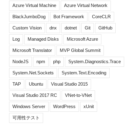
Azure Virtual Machine
Azure Virtual Network
BlackJumboDog
Bot Framework
CoreCLR
Custom Vision
dnx
dotnet
Git
GitHub
Log
Managed Disks
Microsoft Azure
Microsoft Translator
MVP Global Summit
NodeJS
npm
php
System.Diagnostics.Trace
System.Net.Sockets
System.Text.Encoding
TAP
Ubuntu
Visual Studio 2015
Visual Studio 2017 RC
VNet-to-VNet
Windows Server
WordPress
xUnit
可用性テスト