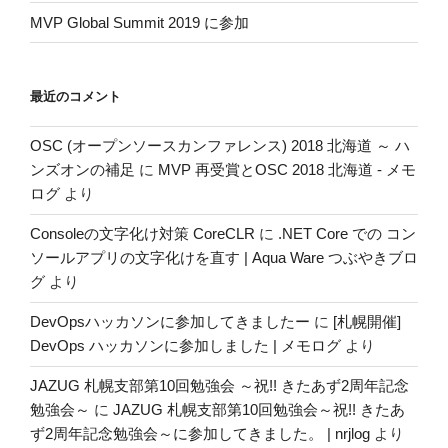
MVP Global Summit 2019 に参加
最近のコメント
OSC (オープンソースカンファレンス) 2018 北海道 ～ ハ
ンズオンの補足
に
MVP 再受賞とOSC 2018 北海道 - メモ
ログ
より
Consoleの文字化け対策 CoreCLR
に
.NET Core での コン
ソールアプリの文字化けを直す | Aqua Ware つぶやきブロ
グ
より
DevOpsハッカソンに参加してきましたー
に
[札幌開催]
DevOps ハッカソンに参加しました | メモログ
より
JAZUG 札幌支部第10回勉強会 ～祝!! きたあず2周年記念
勉強会～
に
JAZUG 札幌支部第10回勉強会～祝!! きたあ
ず2周年記念勉強会～に参加してきました。 | nrjlog
より