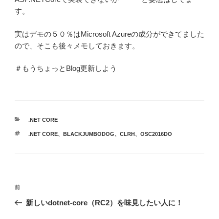
す。
実はデモの５０％はMicrosoft Azureの成分ができてました
ので、そこも後々メモしておきます。
＃もうちょっとBlog更新しよう
カ
.NET CORE
テ
タ
.NET CORE
、
BLACKJUMBODOG
、
CLRH
、
OSC2016DO
ゴ
グ
リ
ー
投
前
前
稿
の
新しいdotnet-core（RC2）を味見したい人に！
ナ
投