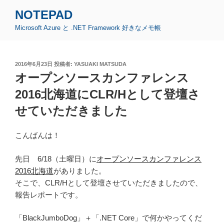
コ
NOTEPAD
ン
Microsoft Azure と .NET Framework 好きなメモ帳
テ
ン
ツ
投
2016年6月23日
投稿者:
YASUAKI MATSUDA
へ
稿
オープンソースカンファレンス
ス
日:
キ
2016北海道にCLR/Hとして登壇さ
ッ
せていただきました
プ
こんばんは！
先日 6/18（土曜日）に
オープンソースカンファレンス
2016北海道
がありました。
そこで、CLR/Hとして登壇させていただきましたので、
報告レポートです。
「BlackJumboDog」＋「.NET Core」で何かやってくだ