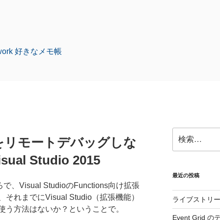
amework 好きなメモ帳
検
ons をリモートデバッグしな
索:
al Studio 2015
最近の投稿
で、Visual StudioのFunctions向け拡張
までにVisual Studio（拡張機能）
ライブストリ
使う方法はないか？ということで。
Event Gri