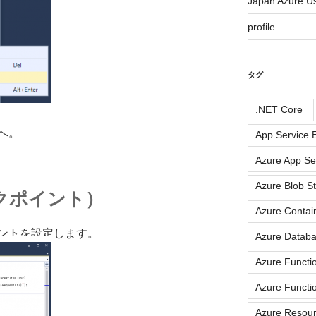
Japan Azure 
profile
タグ
.NET Core
へ。
App Service E
Azure App Se
Azure Blob S
クポイント）
Azure Contai
ントを設定します。
Azure Datab
Azure Functi
Azure Functi
Azure Resou