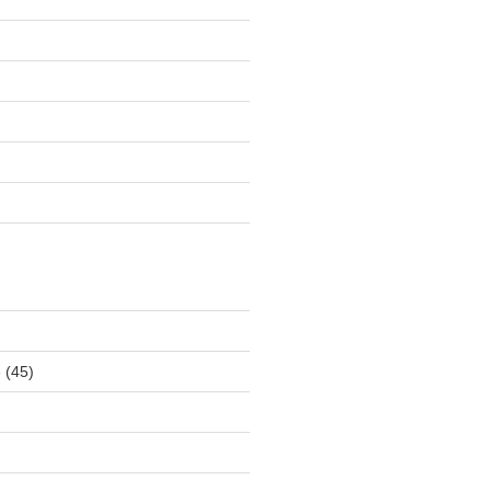
e
(45)