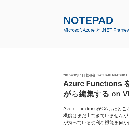
コ
ン
テ
NOTEPAD
ン
Microsoft Azure と .NET Fr
ツ
へ
ス
キ
ッ
プ
投
2016年12月1日
投稿者:
YASUAKI MATSUDA
稿
Azure Functi
日:
がら編集する on Visu
Azure FunctionsがGAしたところ
機能はまだ出てきていませんが、それ
が持っている便利な機能を何か