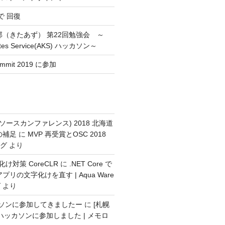
 で 回復
部（きたあず） 第22回勉強会 ～
etes Service(AKS) ハッカソン～
ummit 2019 に参加
ンソースカンファレンス) 2018 北海道
の補足
に
MVP 再受賞とOSC 2018
ログ
より
化け対策 CoreCLR
に
.NET Core で
リの文字化けを直す | Aqua Ware
グ
より
ッカソンに参加してきましたー
に
[札幌
s ハッカソンに参加しました | メモロ