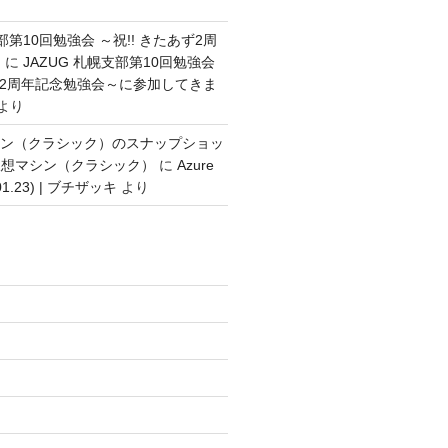
支部第10回勉強会 ～祝!! きたあず2周
～
に
JAZUG 札幌支部第10回勉強会
あず2周年記念勉強会～に参加してきま
より
想マシン（クラシック）のスナップショッ
仮想マシン（クラシック）
に
Azure
.01.23) | ブチザッキ
より