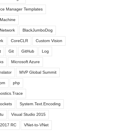
rce Manager Templates
 Machine
 Network
BlackJumboDog
rk
CoreCLR
Custom Vision
t
Git
GitHub
Log
ks
Microsoft Azure
nslator
MVP Global Summit
pm
php
ostics.Trace
ockets
System.Text.Encoding
tu
Visual Studio 2015
o 2017 RC
VNet-to-VNet