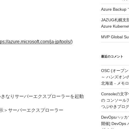
Azure Backup
JAZUG札幌支
Azure Kubern
MVP Global S
tps://azure.microsoft.com/ja-jp/tools/
)
最近のコメント
OSC (オープ
～ ハンズオン
北海道 - メモ
Consoleの文字
を起動していきなりサーバーエクスプローラーを起動
の コンソールアプ
つぶやきブロ
示＞サーバーエクスプローラー
DevOpsハ
開催] DevOp