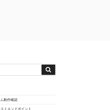
検
索
ーム動作確認
d のテストエンドポイント