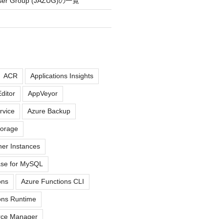
User Group (JAZUG)の一覧
ACR
Applications Insights
ditor
AppVeyor
rvice
Azure Backup
torage
ner Instances
ase for MySQL
ons
Azure Functions CLI
ons Runtime
rce Manager