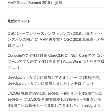
MVP Global Summit 2019 に参加
最近のコメント
OSC (オープンソースカンファレンス) 2018 北海道 ～ ハ
ンズオンの補足
に
MVP 再受賞とOSC 2018 北海道 - メモ
ログ
より
Consoleの文字化け対策 CoreCLR
に
.NET Core での コン
ソールアプリの文字化けを直す | Aqua Ware つぶやきブロ
グ
より
DevOpsハッカソンに参加してきましたー
に
[札幌開催]
DevOps ハッカソンに参加しました | メモログ
より
JAZUG 札幌支部第10回勉強会 ～祝!! きたあず2周年記念
勉強会～
に
JAZUG 札幌支部第10回勉強会～祝!! きたあ
ず2周年記念勉強会～に参加してきました。 | nrjlog
より