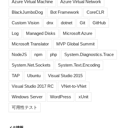
Azure Virtual Machine
Azure Virtual Network
BlackJumboDog
Bot Framework
CoreCLR
Custom Vision
dnx
dotnet
Git
GitHub
Log
Managed Disks
Microsoft Azure
Microsoft Translator
MVP Global Summit
NodeJS
npm
php
System.Diagnostics.Trace
System.Net.Sockets
System.Text.Encoding
TAP
Ubuntu
Visual Studio 2015
Visual Studio 2017 RC
VNet-to-VNet
Windows Server
WordPress
xUnit
可用性テスト
メタ情報