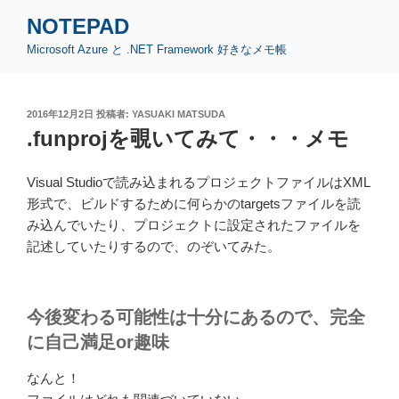
コ
NOTEPAD
ン
Microsoft Azure と .NET Framework 好きなメモ帳
テ
ン
ツ
投
2016年12月2日
投稿者:
YASUAKI MATSUDA
へ
稿
.funprojを覗いてみて・・・メモ
ス
日:
キ
ッ
Visual Studioで読み込まれるプロジェクトファイルはXML
プ
形式で、ビルドするために何らかのtargetsファイルを読
み込んでいたり、プロジェクトに設定されたファイルを
記述していたりするので、のぞいてみた。
今後変わる可能性は十分にあるので、完全
に自己満足or趣味
なんと！