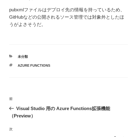
pubxmlファイルはデプロイ先の情報を持っているため、
GitHubなどの公開されるソース管理では対象外としたほ
うがよさそうだ。
カ
未分類
テ
タ
AZURE FUNCTIONS
ゴ
グ
リ
ー
投
前
前
稿
の
Visual Studio 用の Azure Functions拡張機能
ナ
投
（Preview）
ビ
稿
ゲ
次
次
の