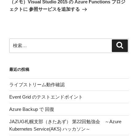
ー
（メモ）Visual Studio 2015 の Azure Functions プロジ
投
シ
ェクトに 参照サービスを追加する
稿
ョ
ン
検
検
索
索:
最近の投稿
ライブストリーム動作確認
Event Grid のテストエンドポイント
Azure Backup で 回復
JAZUG札幌支部（きたあず） 第22回勉強会 ～Azure
Kubernetes Service(AKS) ハッカソン～