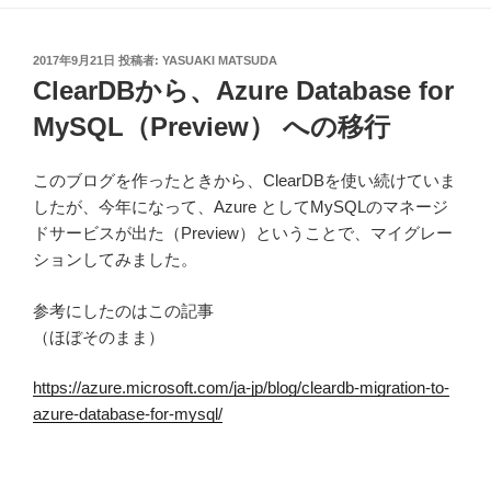
投
2017年9月21日
投稿者:
YASUAKI MATSUDA
稿
ClearDBから、Azure Database for
日:
MySQL（Preview） への移行
このブログを作ったときから、ClearDBを使い続けていま
したが、今年になって、Azure としてMySQLのマネージ
ドサービスが出た（Preview）ということで、マイグレー
ションしてみました。
参考にしたのはこの記事
（ほぼそのまま）
https://azure.microsoft.com/ja-jp/blog/cleardb-migration-to-
azure-database-for-mysql/