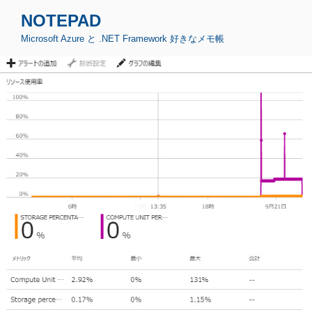
コ
NOTEPAD
ン
Microsoft Azure と .NET Framework 好きなメモ帳
テ
ン
ツ
へ
ス
キ
ッ
プ