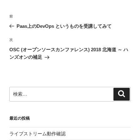
投
前
前
稿
の
Paas上のDevOps というものを受講してみて
ナ
投
ビ
稿
次
次
ゲ
の
OSC (オープンソースカンファレンス) 2018 北海道 ～ ハ
投
ー
ンズオンの補足
稿
シ
ョ
ン
検
検
索
索:
最近の投稿
ライブストリーム動作確認