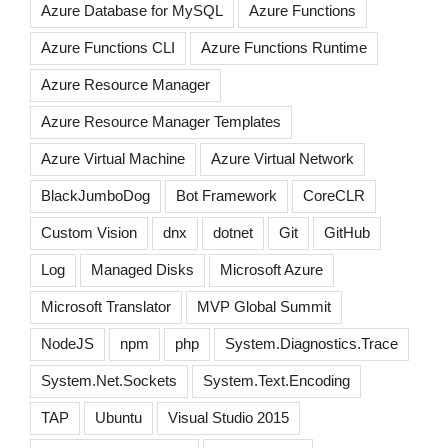
Azure Database for MySQL
Azure Functions
Azure Functions CLI
Azure Functions Runtime
Azure Resource Manager
Azure Resource Manager Templates
Azure Virtual Machine
Azure Virtual Network
BlackJumboDog
Bot Framework
CoreCLR
Custom Vision
dnx
dotnet
Git
GitHub
Log
Managed Disks
Microsoft Azure
Microsoft Translator
MVP Global Summit
NodeJS
npm
php
System.Diagnostics.Trace
System.Net.Sockets
System.Text.Encoding
TAP
Ubuntu
Visual Studio 2015