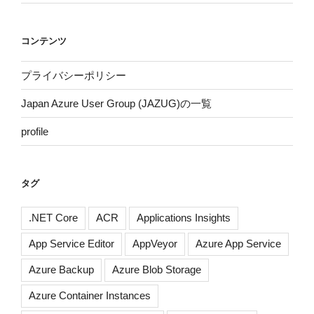
コンテンツ
プライバシーポリシー
Japan Azure User Group (JAZUG)の一覧
profile
タグ
.NET Core
ACR
Applications Insights
App Service Editor
AppVeyor
Azure App Service
Azure Backup
Azure Blob Storage
Azure Container Instances