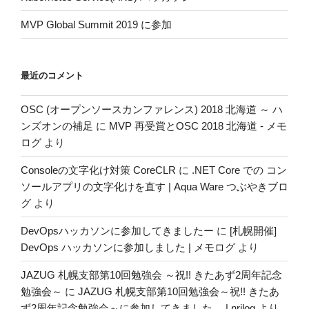
MVP Global Summit 2019 に参加
最近のコメント
OSC (オープンソースカンファレンス) 2018 北海道 ～ ハ
ンズオンの補足
に
MVP 再受賞とOSC 2018 北海道 - メモ
ログ
より
Consoleの文字化け対策 CoreCLR
に
.NET Core での コン
ソールアプリの文字化けを直す | Aqua Ware つぶやきブロ
グ
より
DevOpsハッカソンに参加してきましたー
に
[札幌開催]
DevOps ハッカソンに参加しました | メモログ
より
JAZUG 札幌支部第10回勉強会 ～祝!! きたあず2周年記念
勉強会～
に
JAZUG 札幌支部第10回勉強会～祝!! きたあ
ず2周年記念勉強会～に参加してきました。 | nrjlog
より