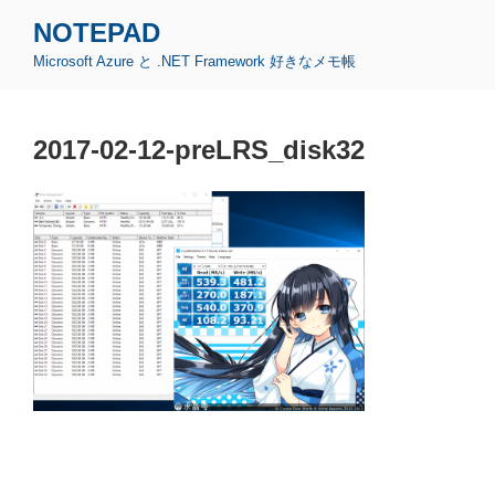
コ
NOTEPAD
ン
Microsoft Azure と .NET Framework 好きなメモ帳
テ
ン
ツ
2017-02-12-preLRS_disk32
へ
ス
キ
ッ
プ