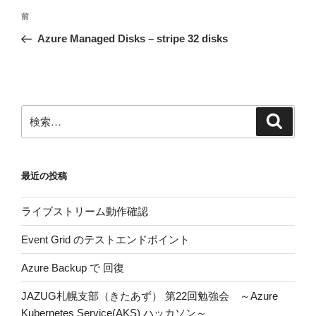
投
前
前
稿
の
Azure Managed Disks – stripe 32 disks
ナ
投
ビ
稿
ゲ
ー
検
検
シ
索
索:
ョ
ン
最近の投稿
ライブストリーム動作確認
Event Grid のテストエンドポイント
Azure Backup で 回復
JAZUG札幌支部（きたあず） 第22回勉強会 ～Azure
Kubernetes Service(AKS) ハッカソン～