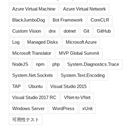
Azure Virtual Machine
Azure Virtual Network
BlackJumboDog
Bot Framework
CoreCLR
Custom Vision
dnx
dotnet
Git
GitHub
Log
Managed Disks
Microsoft Azure
Microsoft Translator
MVP Global Summit
NodeJS
npm
php
System.Diagnostics.Trace
System.Net.Sockets
System.Text.Encoding
TAP
Ubuntu
Visual Studio 2015
Visual Studio 2017 RC
VNet-to-VNet
Windows Server
WordPress
xUnit
可用性テスト