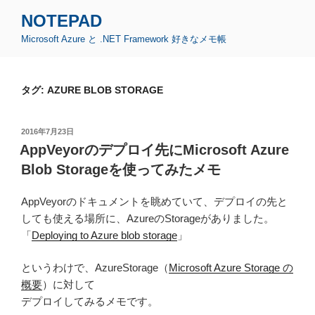
コ
NOTEPAD
ン
Microsoft Azure と .NET Framework 好きなメモ帳
テ
ン
ツ
タグ:
AZURE BLOB STORAGE
へ
ス
キ
投
2016年7月23日
ッ
稿
AppVeyorのデプロイ先にMicrosoft Azure
日:
プ
Blob Storageを使ってみたメモ
AppVeyorのドキュメントを眺めていて、デプロイの先と
しても使える場所に、AzureのStorageがありました。
「
Deploying to Azure blob storage
」
というわけで、AzureStorage（
Microsoft Azure Storage の
概要
）に対して
デプロイしてみるメモです。