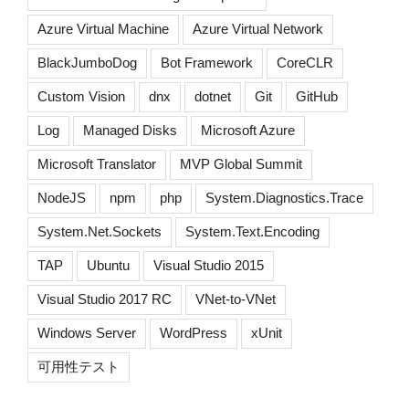
Azure Virtual Machine
Azure Virtual Network
BlackJumboDog
Bot Framework
CoreCLR
Custom Vision
dnx
dotnet
Git
GitHub
Log
Managed Disks
Microsoft Azure
Microsoft Translator
MVP Global Summit
NodeJS
npm
php
System.Diagnostics.Trace
System.Net.Sockets
System.Text.Encoding
TAP
Ubuntu
Visual Studio 2015
Visual Studio 2017 RC
VNet-to-VNet
Windows Server
WordPress
xUnit
可用性テスト