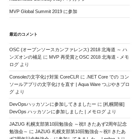
MVP Global Summit 2019 に参加
最近のコメント
OSC (オープンソースカンファレンス) 2018 北海道 ～ ハ
ンズオンの補足
に
MVP 再受賞とOSC 2018 北海道 - メモ
ログ
より
Consoleの文字化け対策 CoreCLR
に
.NET Core での コン
ソールアプリの文字化けを直す | Aqua Ware つぶやきブロ
グ
より
DevOpsハッカソンに参加してきましたー
に
[札幌開催]
DevOps ハッカソンに参加しました | メモログ
より
JAZUG 札幌支部第10回勉強会 ～祝!! きたあず2周年記念
勉強会～
に
JAZUG 札幌支部第10回勉強会～祝!! きたあ
ず2周年記念勉強会～に参加してきました。 | nrjlog
より