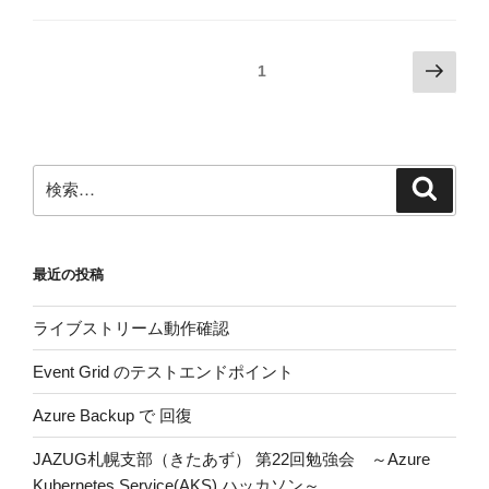
投
次
固定ページ
1
の
稿
ペ
ナ
ー
ビ
ジ
検
検
ゲ
索
索:
ー
シ
最近の投稿
ョ
ン
ライブストリーム動作確認
Event Grid のテストエンドポイント
Azure Backup で 回復
JAZUG札幌支部（きたあず） 第22回勉強会 ～Azure
Kubernetes Service(AKS) ハッカソン～