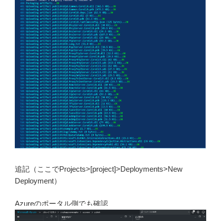
追記（ここでProjects>[project]>Deployments>New
Deployment）
Azureのポータル側でも確認