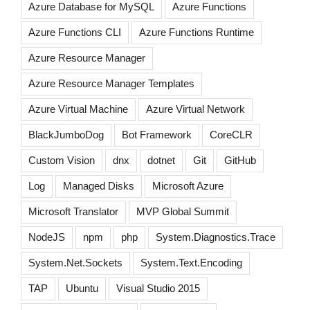
Azure Database for MySQL
Azure Functions
Azure Functions CLI
Azure Functions Runtime
Azure Resource Manager
Azure Resource Manager Templates
Azure Virtual Machine
Azure Virtual Network
BlackJumboDog
Bot Framework
CoreCLR
Custom Vision
dnx
dotnet
Git
GitHub
Log
Managed Disks
Microsoft Azure
Microsoft Translator
MVP Global Summit
NodeJS
npm
php
System.Diagnostics.Trace
System.Net.Sockets
System.Text.Encoding
TAP
Ubuntu
Visual Studio 2015