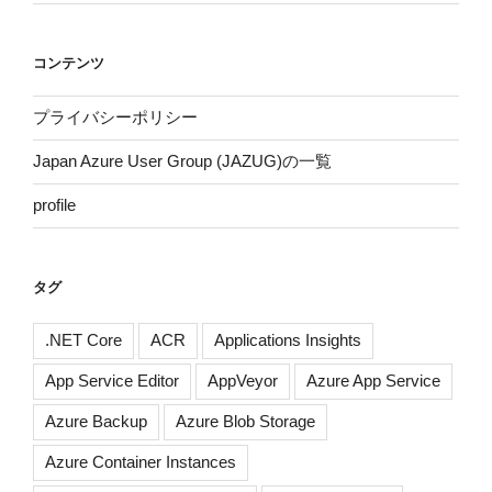
コンテンツ
プライバシーポリシー
Japan Azure User Group (JAZUG)の一覧
profile
タグ
.NET Core
ACR
Applications Insights
App Service Editor
AppVeyor
Azure App Service
Azure Backup
Azure Blob Storage
Azure Container Instances