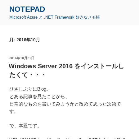
コ
NOTEPAD
ン
Microsoft Azure と .NET Framework 好きなメモ帳
テ
ン
ツ
月:
2016年10月
へ
ス
キ
投
2016年10月21日
ッ
稿
Windows Server 2016 をインストールし
日:
プ
たくて・・・
ひさしぶりにBlog。
とある記事を見たことから、
日常的なものを書いてみようかと改めて思った次第で
す。
で、本題です。