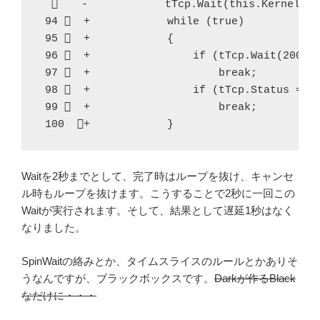
  　  -            tTcp.Wait(this.Kernel.Can
 94   +            while (true)  

 95   +            {  

 96   +                if (tTcp.Wait(2000, 
 97   +                    break;  

 98   +                if (tTcp.Status == T
 99   +                    break;  

 100  +            }
Waitを2秒までとして、完了時はループを抜け、キャンセ
ル時もループを抜けます。こうすることで2秒に一回この
Waitが実行されます。そして、結果として遅延1秒はなく
なりました。
SpinWaitの絡みとか、タイムスライスのルールとかありそ
うなんですが、ブラックボックスです。
Darkが作るBlack
なだけに・・・