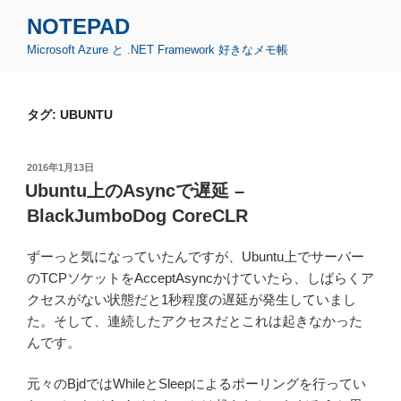
コ
NOTEPAD
ン
Microsoft Azure と .NET Framework 好きなメモ帳
テ
ン
ツ
タグ:
UBUNTU
へ
ス
キ
投
2016年1月13日
ッ
稿
Ubuntu上のAsyncで遅延 –
日:
プ
BlackJumboDog CoreCLR
ずーっと気になっていたんですが、Ubuntu上でサーバー
のTCPソケットをAcceptAsyncかけていたら、しばらくア
クセスがない状態だと1秒程度の遅延が発生していまし
た。そして、連続したアクセスだとこれは起きなかった
んです。
元々のBjdではWhileとSleepによるポーリングを行ってい