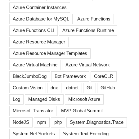
Azure Container Instances
Azure Database for MySQL
Azure Functions
Azure Functions CLI
Azure Functions Runtime
Azure Resource Manager
Azure Resource Manager Templates
Azure Virtual Machine
Azure Virtual Network
BlackJumboDog
Bot Framework
CoreCLR
Custom Vision
dnx
dotnet
Git
GitHub
Log
Managed Disks
Microsoft Azure
Microsoft Translator
MVP Global Summit
NodeJS
npm
php
System.Diagnostics.Trace
System.Net.Sockets
System.Text.Encoding