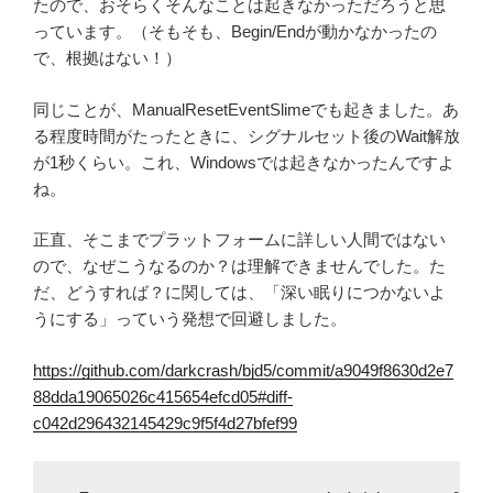
たので、おそらくそんなことは起きなかっただろうと思
っています。（そもそも、Begin/Endが動かなかったの
で、根拠はない！）
同じことが、ManualResetEventSlimeでも起きました。あ
る程度時間がたったときに、シグナルセット後のWait解放
が1秒くらい。これ、Windowsでは起きなかったんですよ
ね。
正直、そこまでプラットフォームに詳しい人間ではない
ので、なぜこうなるのか？は理解できませんでした。た
だ、どうすれば？に関しては、「深い眠りにつかないよ
うにする」っていう発想で回避しました。
https://github.com/darkcrash/bjd5/commit/a9049f8630d2e7
88dda19065026c415654efcd05#diff-
c042d296432145429c9f5f4d27bfef99