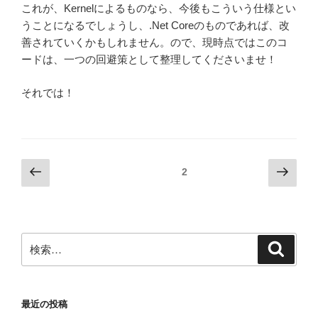
これが、Kernelによるものなら、今後もこういう仕様とい
うことになるでしょうし、.Net Coreのものであれば、改
善されていくかもしれません。ので、現時点ではこのコ
ードは、一つの回避策として整理してくださいませ！
それでは！
投
前
次
固定ページ
2
の
の
稿
ペ
ペ
ナ
ー
ー
ビ
ジ
ジ
検
検
ゲ
索
索:
ー
シ
最近の投稿
ョ