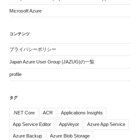
Microsoft Azure
コンテンツ
プライバシーポリシー
Japan Azure User Group (JAZUG)の一覧
profile
タグ
.NET Core
ACR
Applications Insights
App Service Editor
AppVeyor
Azure App Service
Azure Backup
Azure Blob Storage